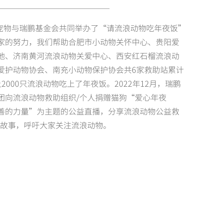
阿闻宠物与瑞鹏基金会共同举办了“请流浪动物吃年夜饭”
家的努力，我们帮助合肥市小动物关怀中心、贵阳爱
地、济南黄河流浪动物关爱中心、西安红石榴流浪动
爱护动物协会、南充小动物保护协会共6家救助站累计
2000只流浪动物吃上了年夜饭。2022年12月，瑞鹏
团向流浪动物救助组织/个人捐赠猫狗“爱心年夜
善的力量”为主题的公益直播，分享流浪动物公益救
实故事，呼吁大家关注流浪动物。