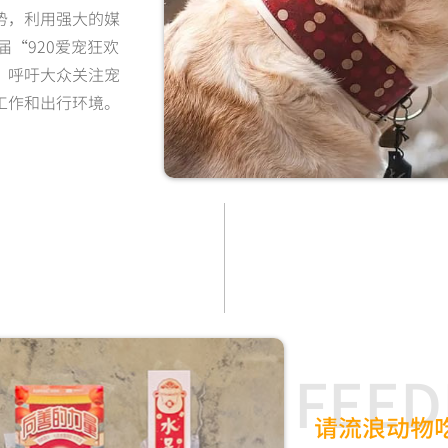
势，利用强大的媒
届“920爱宠狂欢
，呼吁大众关注宠
工作和出行环境。
FEED
请流浪动物