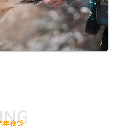
ING
吃年夜饭