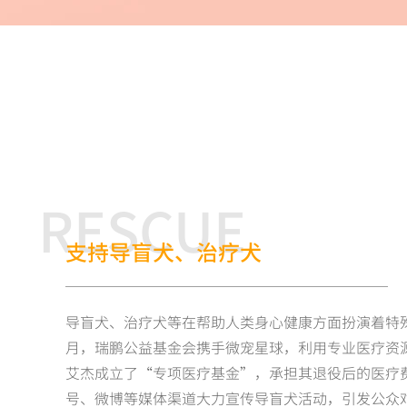
RESCUE
支持导盲犬、治疗犬
导盲犬、治疗犬等在帮助人类身心健康方面扮演着特殊的
月，瑞鹏公益基金会携手微宠星球，利用专业医疗资
艾杰成立了“专项医疗基金”，承担其退役后的医疗
号、微博等媒体渠道大力宣传导盲犬活动，引发公众