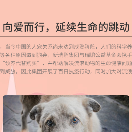
向爱而行，延续生命的跳动
，当今中国的人宠关系尚未达到成熟阶段，人们的科学
等各种原因遭到抛弃，新瑞鹏集团与瑞鹏公益基金会携
“领养代替购买”，并帮助解决流浪动物的生命健康问题。
到威胁，因此集团开展了百日抗疫行动，同时加大对流