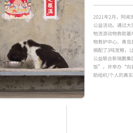
2021年2月，
公益活动。通过大
牠流浪动物救助基
物救护中心、青岛
捐配了3吨宠粮，让
公益联合新瑞鹏集
饭”，并举办“向
助组织/个人的真