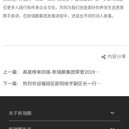
召更多人践行和传承企业文化，共同为我们创造美好的养宠生态愿景
携手奋进，在新瑞鹏集团发展进程中，述说出不同的动人故事。
内容分享
上一篇:
高居榜单四强-新瑞鹏集团荣登2019未来医疗100强·中国医疗服务榜TOP100
下一篇:
热烈欢迎福田区欧阳绘宇副区长一行莅临新瑞鹏集团视察指导
关于新瑞鹏
新瑞鹏生态