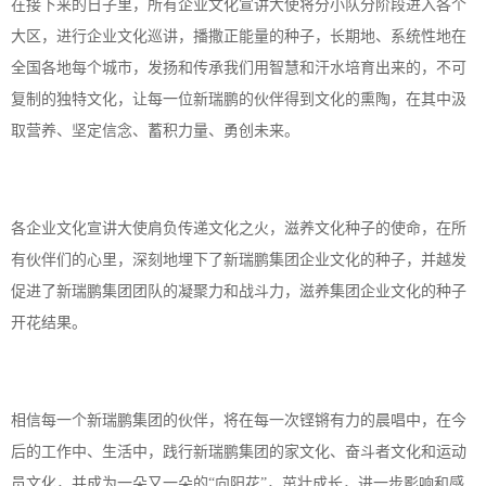
在接下来的日子里，所有企业文化宣讲大使将分小队分阶段进入各个
大区，进行企业文化巡讲，播撒正能量的种子，长期地、系统性地在
全国各地每个城市，发扬和传承我们用智慧和汗水培育出来的，不可
复制的独特文化，让每一位新瑞鹏的伙伴得到文化的熏陶，在其中汲
取营养、坚定信念、蓄积力量、勇创未来。
各企业文化宣讲大使肩负传递文化之火，滋养文化种子的使命，在所
有伙伴们的心里，深刻地埋下了新瑞鹏集团企业文化的种子，并越发
促进了新瑞鹏集团团队的凝聚力和战斗力，滋养集团企业文化的种子
开花结果。
相信每一个新瑞鹏集团的伙伴，将在每一次铿锵有力的晨唱中，在今
后的工作中、生活中，践行新瑞鹏集团的家文化、奋斗者文化和运动
员文化，并成为一朵又一朵的
“向阳花”，茁壮成长，进一步影响和感