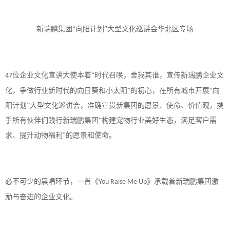
新瑞鹏集团
“向阳计划”大型文化巡讲会华北区专场
位企业文化宣讲大使本着“时代召唤，舍我其谁，宣传新瑞鹏企业文
47
化，争做行业新时代的向日葵和小太阳”的初心，在所有城市开展“向
阳计划”大型文化巡讲会，准确宣贯新集团的愿景、使命、价值观，携
手所有伙伴们践行新瑞鹏集团“构建宠物行业美好生态，满足客户需
求、提升动物福利”的愿景和使命。
必不可少的晨唱环节，一首《
》承载着新瑞鹏集团激
You Raise Me Up
励与奋进的企业文化。