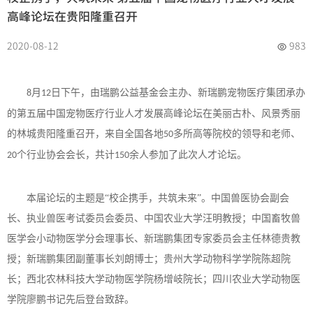
高峰论坛在贵阳隆重召开
2020-08-12
983
月
日下午，由瑞鹏公益基金会主办、新瑞鹏宠物医疗集团承办
8
12
的第五届中国宠物医疗行业人才发展高峰论坛在美丽古朴、风景秀丽
的林城贵阳隆重召开，来自全国各地
多所高等院校的领导和老师、
50
个行业协会会长，共计
余人参加了此次人才论坛。
20
150
本届论坛的主题是
“校企携手，共筑未来”。中国兽医协会副会
长、执业兽医考试委员会委员、中国农业大学汪明教授；中国畜牧兽
医学会小动物医学分会理事长、新瑞鹏集团专家委员会主任林德贵教
授；新瑞鹏集团副董事长刘朗博士；贵州大学动物科学学院陈超院
长；西北农林科技大学动物医学院杨增岐院长；四川农业大学动物医
学院廖鹏书记先后登台致辞。