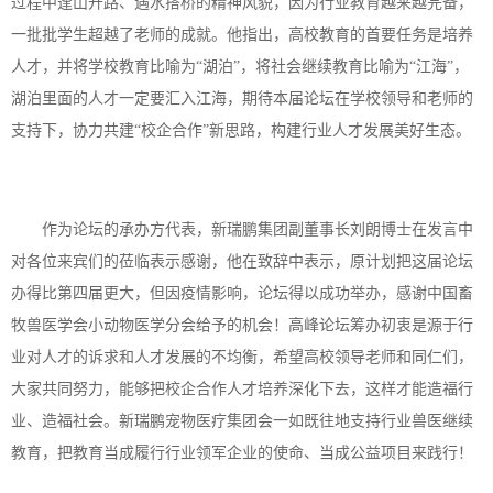
过程中逢山开路、遇水搭桥的精神风貌，因为行业教育越来越完备，
一批批学生超越了老师的成就。他指出，高校教育的首要任务是培养
人才，并将学校教育比喻为
“湖泊”，将社会继续教育比喻为“江海”，
湖泊里面的人才一定要汇入江海，期待本届论坛在学校领导和老师的
支持下，协力共建“校企合作”新思路，构建行业人才发展美好生态。
作为论坛的承办方代表，新瑞鹏集团副董事长刘朗博士在发言中
对各位来宾们的莅临表示感谢，他在致辞中表示，原计划把这届论坛
办得比第四届更大，但因疫情影响，论坛得以成功举办，感谢中国畜
牧兽医学会小动物医学分会给予的机会！高峰论坛筹办初衷是源于行
业对人才的诉求和人才发展的不均衡，希望高校领导老师和同仁们，
大家共同努力，能够把校企合作人才培养深化下去，这样才能造福行
业、造福社会。新瑞鹏宠物医疗集团会一如既往地支持行业兽医继续
教育，把教育当成履行行业领军企业的使命、当成公益项目来践行！