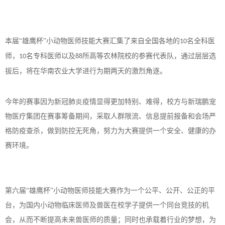
本届
“雄鹰杯”小动物医师技能大赛汇集了来自全国各地的
名全科医
10
师，
名专科医师以及
所高等农林院校的参赛代表队，通过层层选
10
88
拔后，将在华南农业大学进行为期两天的激烈角逐。
今年的赛事因为新冠肺炎疫情显得更加特别、难得，校方与新瑞鹏宠
物医疗集团在赛事筹备期间，采取人群限流、信息提前报备和会场严
格防疫查杀，做到防控无死角，努力为大赛提供一个安全、健康的办
赛环境。
第六届
“雄鹰杯”小动物医师技能大赛作为一个公平、公开、公正的平
台，为国内小动物临床医师及兽医在校学子提供一个同台竞技的机
会，从而不断提高未来兽医师的质量；同时也承载着行业的梦想，为