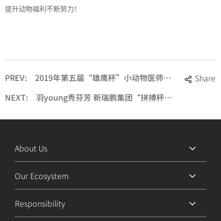
提升动物福利不断努力！
PREV:
2019年第五届“雄鹰杯”小动物医师技能大赛总决赛圆满落幕，精彩瞬间，永恒记忆！
Share
NEXT:
羽young秀芬芳 新瑞鹏集团“拼搏杯”全国羽毛球联赛总决赛圆满举行
About Us
Our Ecosystem
Responsibility