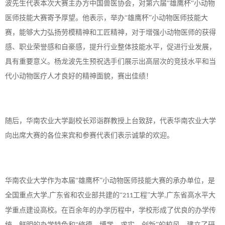
波先生代表本次大赛主办方中国兽医协会，对第六届
“雄鹰杯“小动物
医师技能大赛寄予厚望。他表示，举办“雄鹰杯”小动物医师技能大
赛，能够大力弘扬劳模精神和工匠精神，对于增强小动物医师的获得
感、职业荣誉感和自豪感，提升行业整体技能水平，促进行业发展，
具有重要意义。杨龙波先生预祝选手们展示出高层次的竞技水平和当
代小动物医疗人才良好的精神面貌，赛出佳绩！
随后，华南农业大学副校长邓诣群教授上台致辞，代表华南农业大学
向出席大赛的各位来宾和参赛代表们表示诚挚的欢迎。
华南农业大学作为本届
“雄鹰杯”小动物医师技能大赛的承办单位，是
全国重点大学
广东省和农业部共建的“
工程”大学
广东省高水平大
,
211
,
学重点建设高校。在百余年的办学历程中，学校形成了优良的办学传
统、鲜明的办学特色和“修德、博学、求实、创新”的校风，建立了研