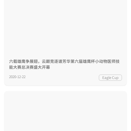
六载雄鹰争展翅，云巅竞逐谱芳华第六届雄鹰杯小动物医师技
能大赛总决赛盛大开幕
2020-12-22
Eagle Cup