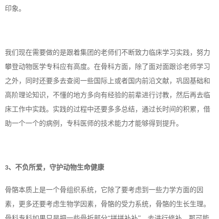
印象。
我们现在需要做的是跟着集团的老师们不断致力临床学习实践，努力
攀登动物医学专科应有高度。在骨科方面，除了面对面跟诊老师学习
之外，同时还要多去查阅一些国际上或者国内前沿文献，巩固基础和
高阶理论知识，不懂的地方多向有经验的前辈进行讨教，然后再去临
床工作中实践。实践的过程中还要多多总结，通过长时间的积累，借
助一个一个的病例，专科医师的技术能力才能够得到提升。
、不负所爱，守护动物生命健康
3
骨骼本质上是一个骨组织系统，它除了要考虑到一些力学方面的因
素，更多还要考虑生物学因素，骨骼的受力系统，骨骼的生长生理。
骨科专科如果只是把一些骨折部分
“拼拼补补”，去进行修补，那可能