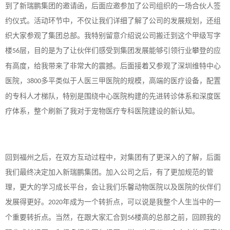
到了新瑞鹏集团的邀请函，后面应邀参加了公司组织的一场合伙人签
约仪式。活动环节中，不仅让我们详细了解了公司的发展规划，还组
织大家参观了集团总部。我特别留意介绍说公司搬迁到这个甲级写字
楼
层，目的是为了让伙伴们感受到集团发展能够引领行业攀登的应
56
有高度，给我带来了非常大的震撼。后面接着又参观了深圳维特中心
医院，
多平类似于人医三甲医院的规模，高端的医疗设备，配置
3800
的专科人才梯队，特别是围绕中心医院构建的先进转诊体系和深度医
疗体系，整个刷新了我对于宠物医疗专科医院建设的新认知。
回到福州之后，在双方互动过程中，对集团有了更深入的了解，后面
我们最终决定加入新瑞鹏集团。加入公司之后，有了更加规范的管
理，更大的学习成长平台，会让我们乐馨动物医院以及医院的伙伴们
发展得更好。
年成为一个转折点，可以说是我整个人生当中的一
2020
个重要转折点。当然，在跟大家汇合到
楼高的总部之前，回顾我的
56