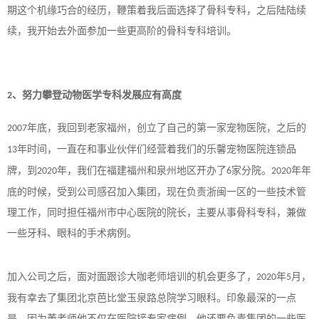
期这个机缘巧合的经历，鞭策着我后面选择了骨科专科，之后陆陆续
续，我开始去外面参加一些更高阶的骨科专科培训。
、努力攀登动物医学专科发展应有高度
2
年底，我回到老家福州，创立了自己的第一家宠物医院，之后的
2007
年时间，一直在和事业伙伴们经营着我们的乐馨宠物医院连锁品
13
牌，到
年，我们在福建福州和泉州地区开办了
家分院。
年年
2020
6
2020
底的时候，受到公司感召加入集团，现在负责浙闽一区的一些技术管
理工作，同时担任福州市中心医院的院长，主要从事骨科专科，兼做
一些牙科、眼科的手术病例。
加入公司之后，面对面跟诊大咖老师培训的机会更多了，
年
月，
2020
5
我有幸去了集团北京芭比堂玉泉路总院学习眼科。印象最深的一点
是，因为董老师他不仅在医院接专家病例，他还要负责集团的一些医