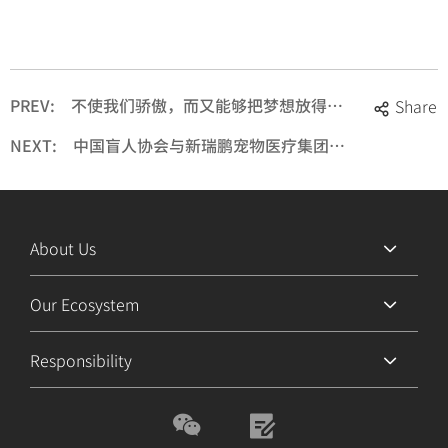
PREV:
不使我们骄傲，而又能够把梦想放得更高，相聚2022新瑞鹏围炉夜话第一期：根植理想，医路华章
Share
NEXT:
中国盲人协会与新瑞鹏宠物医疗集团联合开展导盲犬免费体检公益活动
About Us
Our Ecosystem
Responsibility