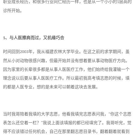
职业成长经历，和很多行业同仁经历一样，也是从一个小小的
层高的
1
诊所开始。
、与人医擦肩而过，又机缘巧合
1
时间回到
年，我从福建农林大学毕业。在这之前的求学期间，虽
2003
然从小对动物很感兴趣，但最开始并没有想着要从事动物医疗方向。
因为家里的长辈很多都是从事人医医疗工作，他们始终给我灌输一个
理念说以后要从事人医医疗工作。所以最初我高考填志愿的时候，填
的都是人医专业，想的是未来可以朝着这块去发展。
当时我哥陪着我填的大学志愿，他看我填完志愿表问我，
“你这个志愿
表怎么还空着一栏？”我说上面该填报的都已经填完了。我哥听完，觉
得不应该错过任何机会，自己在那里翻志愿目录书，翻着翻着就看到