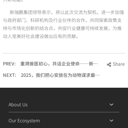
新瑞鹏集团领导表示，将以此次交流为契机，进一步加强
与政府部门、科研机构及行业伙伴的合作，共同探索政策支
持与市场化创新的结合点，共促行业健康可持续发展，为推
动人宠美好社会建设做出应有的贡献。
PREV:
重溯兽医初心，共话企业使命——新瑞鹏集团企业医疗文化专家座谈会纪实
Share
NEXT:
2025，我们把心安放在为动物谋求最大的医疗福利和保障上-新瑞鹏集团2025年新年致辞
About Us
Our Ecosystem